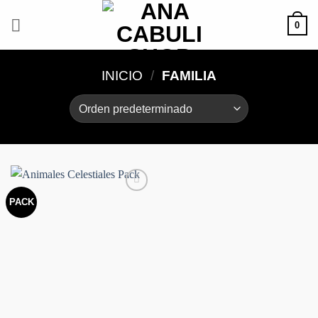
Saltar
0
al
contenido
INICIO
/
FAMILIA
PACK
Añadir
a la
lista de
deseos