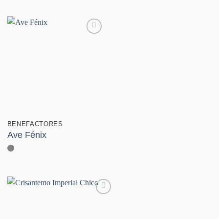
Añadir
a la
lista de
deseos
BENEFACTORES
Ave Fénix
Añadir
a la
lista de